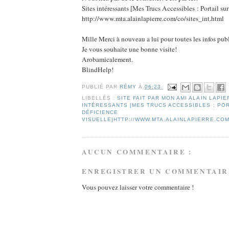
Sites intéressants [Mes Trucs Accessibles : Portail sur
http://www.mta.alainlapierre.com/co/sites_int.html
Mille Merci à nouveau a lui pour toutes les infos publ
Je vous souhaite une bonne visite!
Arobamicalement.
BlindHelp!
PUBLIÉ PAR
RÉMY
À
06:23
LIBELLÉS :
SITE FAIT PAR MON AMI ALAIN LAPIE
INTÉRESSANTS [MES TRUCS ACCESSIBLES : POR
DÉFICIENCE
VISUELLE]HTTP://WWW.MTA.ALAINLAPIERRE.COM
AUCUN COMMENTAIRE :
ENREGISTRER UN COMMENTAIR
Vous pouvez laisser votre commentaire !