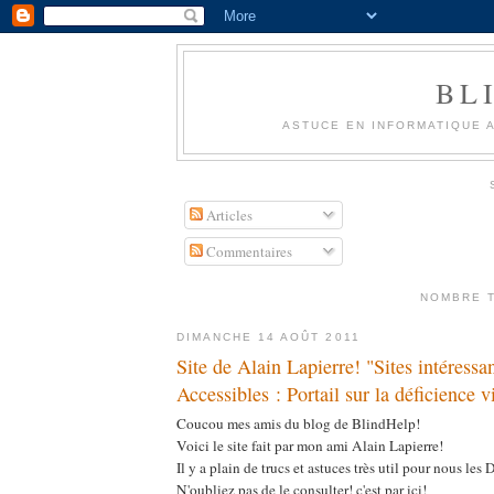
BL
ASTUCE EN INFORMATIQUE A
Articles
Commentaires
NOMBRE 
DIMANCHE 14 AOÛT 2011
Site de Alain Lapierre! "Sites intéress
Accessibles : Portail sur la déficience v
Coucou mes amis du blog de BlindHelp!
Voici le site fait par mon ami Alain Lapierre!
Il y a plain de trucs et astuces très util pour nous les 
N'oubliez pas de le consulter! c'est par ici!